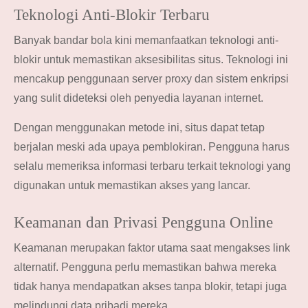
Teknologi Anti-Blokir Terbaru
Banyak bandar bola kini memanfaatkan teknologi anti-
blokir untuk memastikan aksesibilitas situs. Teknologi ini
mencakup penggunaan server proxy dan sistem enkripsi
yang sulit dideteksi oleh penyedia layanan internet.
Dengan menggunakan metode ini, situs dapat tetap
berjalan meski ada upaya pemblokiran. Pengguna harus
selalu memeriksa informasi terbaru terkait teknologi yang
digunakan untuk memastikan akses yang lancar.
Keamanan dan Privasi Pengguna Online
Keamanan merupakan faktor utama saat mengakses link
alternatif. Pengguna perlu memastikan bahwa mereka
tidak hanya mendapatkan akses tanpa blokir, tetapi juga
melindungi data pribadi mereka.