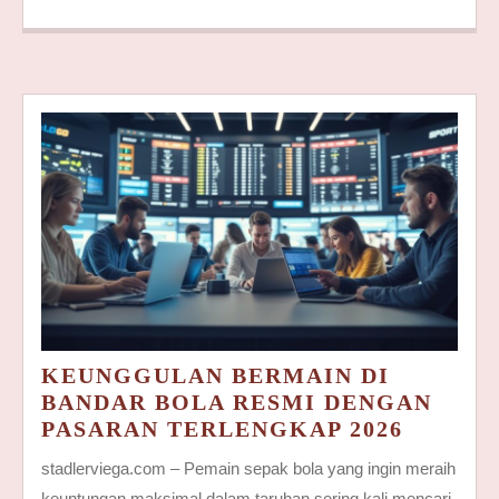
KEUNGGULAN BERMAIN DI
BANDAR BOLA RESMI DENGAN
KEUNG
PASARAN TERLENGKAP 2026
BERMA
stadlerviega.com – Pemain sepak bola yang ingin meraih
DI
keuntungan maksimal dalam taruhan sering kali mencari