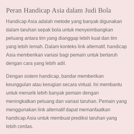
Peran Handicap Asia dalam Judi Bola
Handicap Asia adalah metode yang banyak digunakan
dalam taruhan sepak bola untuk menyeimbangkan
peluang antara tim yang dianggap lebih kuat dan tim
yang lebih lemah. Dalam konteks link alternatif, handicap
Asia memberikan variasi bagi pemain untuk bertaruh
dengan cara yang lebih adil.
Dengan sistem handicap, bandar memberikan
keunggulan atau kerugian secara virtual. Ini membantu
untuk menarik lebih banyak pemain dengan
meningkatkan peluang dan variasi taruhan. Pemain yang
menggunakan link alternatif dapat memanfaatkan
handicap Asia untuk membuat prediksi taruhan yang
lebih cerdas.