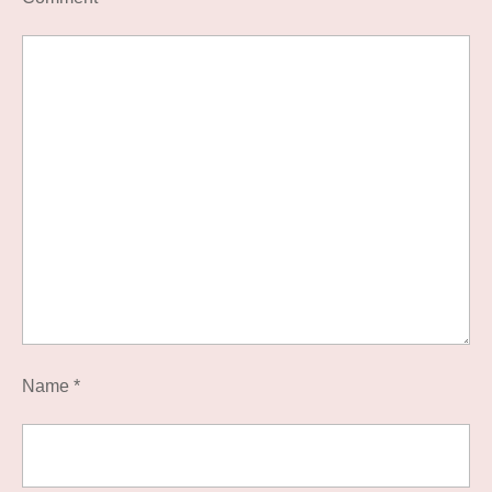
Name
*