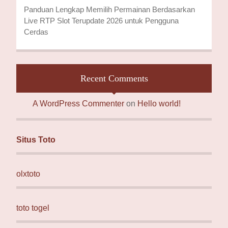
Panduan Lengkap Memilih Permainan Berdasarkan
Live RTP Slot Terupdate 2026 untuk Pengguna
Cerdas
Recent Comments
A WordPress Commenter
on
Hello world!
Situs Toto
olxtoto
toto togel