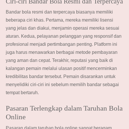
Ciri-ciri Bandar Bola Resmi dan Terpercaya
Bandar bola resmi dan terpercaya biasanya memiliki
beberapa ciri khas. Pertama, mereka memiliki lisensi
yang jelas dan diakui, menjamin operasi mereka sesuai
aturan. Kedua, pelayanan pelanggan yang responsif dan
profesional menjadi pertimbangan penting. Platform ini
juga harus menawarkan berbagai metode pembayaran
yang aman dan cepat. Terakhir, reputasi yang baik di
kalangan pemain melalui ulasan positif mencerminkan
kredibilitas bandar tersebut. Pemain disarankan untuk
menyelidiki ciri-ciri ini sebelum memilih bandar sebagai
tempat bertaruh.
Pasaran Terlengkap dalam Taruhan Bola
Online
Pasaran dalam taruhan bola online sangat beragam,