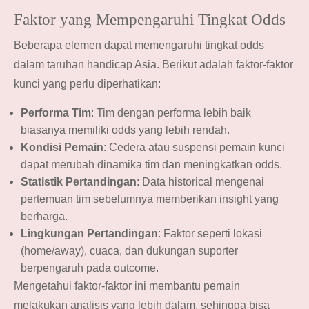
Faktor yang Mempengaruhi Tingkat Odds
Beberapa elemen dapat memengaruhi tingkat odds
dalam taruhan handicap Asia. Berikut adalah faktor-faktor
kunci yang perlu diperhatikan:
Performa Tim
: Tim dengan performa lebih baik
biasanya memiliki odds yang lebih rendah.
Kondisi Pemain
: Cedera atau suspensi pemain kunci
dapat merubah dinamika tim dan meningkatkan odds.
Statistik Pertandingan
: Data historical mengenai
pertemuan tim sebelumnya memberikan insight yang
berharga.
Lingkungan Pertandingan
: Faktor seperti lokasi
(home/away), cuaca, dan dukungan suporter
berpengaruh pada outcome.
Mengetahui faktor-faktor ini membantu pemain
melakukan analisis yang lebih dalam, sehingga bisa