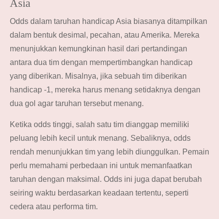
Asia
Odds dalam taruhan handicap Asia biasanya ditampilkan
dalam bentuk desimal, pecahan, atau Amerika. Mereka
menunjukkan kemungkinan hasil dari pertandingan
antara dua tim dengan mempertimbangkan handicap
yang diberikan. Misalnya, jika sebuah tim diberikan
handicap -1, mereka harus menang setidaknya dengan
dua gol agar taruhan tersebut menang.
Ketika odds tinggi, salah satu tim dianggap memiliki
peluang lebih kecil untuk menang. Sebaliknya, odds
rendah menunjukkan tim yang lebih diunggulkan. Pemain
perlu memahami perbedaan ini untuk memanfaatkan
taruhan dengan maksimal. Odds ini juga dapat berubah
seiring waktu berdasarkan keadaan tertentu, seperti
cedera atau performa tim.