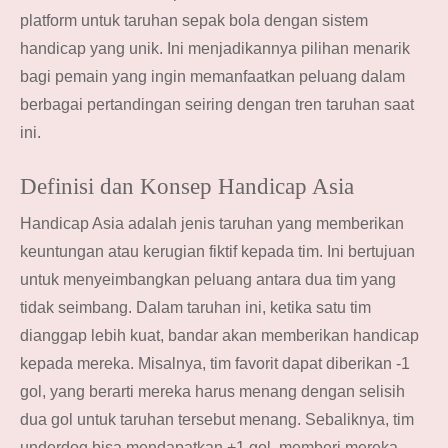
platform untuk taruhan sepak bola dengan sistem
handicap yang unik. Ini menjadikannya pilihan menarik
bagi pemain yang ingin memanfaatkan peluang dalam
berbagai pertandingan seiring dengan tren taruhan saat
ini.
Definisi dan Konsep Handicap Asia
Handicap Asia adalah jenis taruhan yang memberikan
keuntungan atau kerugian fiktif kepada tim. Ini bertujuan
untuk menyeimbangkan peluang antara dua tim yang
tidak seimbang. Dalam taruhan ini, ketika satu tim
dianggap lebih kuat, bandar akan memberikan handicap
kepada mereka. Misalnya, tim favorit dapat diberikan -1
gol, yang berarti mereka harus menang dengan selisih
dua gol untuk taruhan tersebut menang. Sebaliknya, tim
underdog bisa mendapatkan +1 gol, memberi mereka