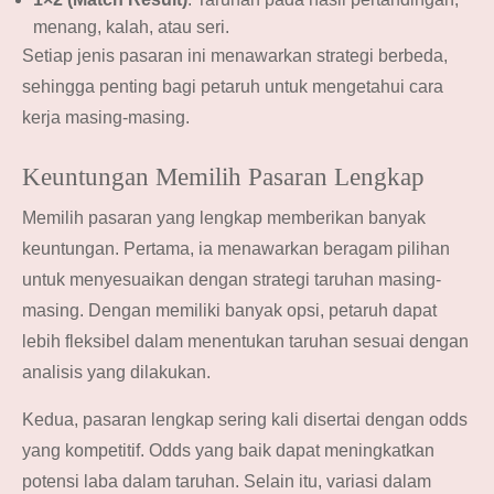
menang, kalah, atau seri.
Setiap jenis pasaran ini menawarkan strategi berbeda,
sehingga penting bagi petaruh untuk mengetahui cara
kerja masing-masing.
Keuntungan Memilih Pasaran Lengkap
Memilih pasaran yang lengkap memberikan banyak
keuntungan. Pertama, ia menawarkan beragam pilihan
untuk menyesuaikan dengan strategi taruhan masing-
masing. Dengan memiliki banyak opsi, petaruh dapat
lebih fleksibel dalam menentukan taruhan sesuai dengan
analisis yang dilakukan.
Kedua, pasaran lengkap sering kali disertai dengan odds
yang kompetitif. Odds yang baik dapat meningkatkan
potensi laba dalam taruhan. Selain itu, variasi dalam