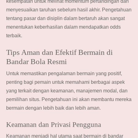
kesempatan untuk melihat momentum pertandingan dan
menyesuaikan taruhan sebelum hasil akhir. Pengetahuan
tentang pasar dan disiplin dalam bertaruh akan sangat
menentukan keberhasilan dalam mendapatkan odds
terbaik.
Tips Aman dan Efektif Bermain di
Bandar Bola Resmi
Untuk memastikan pengalaman bermain yang positif,
penting bagi pemain untuk memahami berbagai aspek
yang terkait dengan keamanan, manajemen modal, dan
pemilihan situs. Pengetahuan ini akan membantu mereka
bermain dengan lebih baik dan lebih aman.
Keamanan dan Privasi Pengguna
Keamanan menjadi hal utama saat bermain di bandar