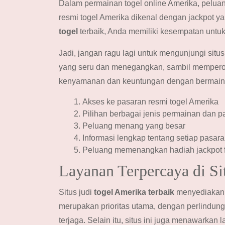
Dalam permainan togel online Amerika, peluan
resmi togel Amerika dikenal dengan jackpot ya
togel
terbaik, Anda memiliki kesempatan unt
Jadi, jangan ragu lagi untuk mengunjungi situ
yang seru dan menegangkan, sambil mempero
kenyamanan dan keuntungan dengan bermain
Akses ke pasaran resmi togel Amerika
Pilihan berbagai jenis permainan dan 
Peluang menang yang besar
Informasi lengkap tentang setiap pasar
Peluang memenangkan hadiah jackpot f
Layanan Terpercaya di Si
Situs judi
togel Amerika terbaik
menyediakan 
merupakan prioritas utama, dengan perlindung
terjaga. Selain itu, situs ini juga menawarka