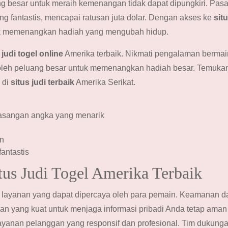
g besar untuk meraih kemenangan tidak dapat dipungkiri. Pas
ng fantastis, mencapai ratusan juta dolar. Dengan akses ke
situ
uk memenangkan hadiah yang mengubah hidup.
s
judi togel online
Amerika terbaik. Nikmati pengalaman bermai
leh peluang besar untuk memenangkan hadiah besar. Temuka
 di
situs judi terbaik
Amerika Serikat.
pasangan angka yang menarik
an
antastis
tus Judi Togel Amerika Terbaik
layanan yang dapat dipercaya oleh para pemain. Keamanan d
an yang kuat untuk menjaga informasi pribadi Anda tetap aman
n layanan pelanggan yang responsif dan profesional. Tim dukung