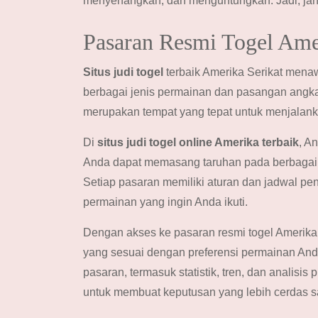
menyenangkan, dan menguntungkan. Jadi, jan
Pasaran Resmi Togel Amer
Situs judi togel
terbaik Amerika Serikat mena
berbagai jenis permainan dan pasangan angka
merupakan tempat yang tepat untuk menjalank
Di
situs judi togel online Amerika terbaik
, A
Anda dapat memasang taruhan pada berbagai je
Setiap pasaran memiliki aturan dan jadwal pen
permainan yang ingin Anda ikuti.
Dengan akses ke pasaran resmi togel Amerika
yang sesuai dengan preferensi permainan An
pasaran, termasuk statistik, tren, dan analisi
untuk membuat keputusan yang lebih cerdas s