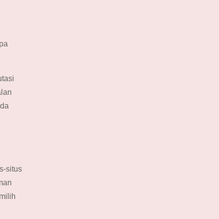
npa
tasi
alan
nda
s-situs
aman
milih