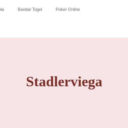
la
Bandar Togel
Poker Online
Stadlerviega