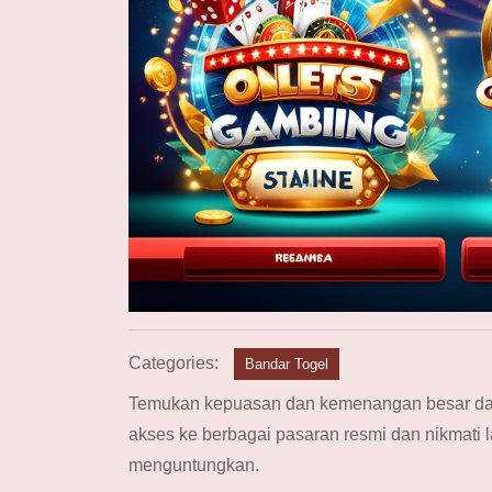
Categories:
Bandar Togel
Temukan kepuasan dan kemenangan besar dalam 
akses ke berbagai pasaran resmi dan nikmati
menguntungkan.