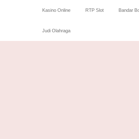
Skip
Kasino Online
RTP Slot
Bandar Bo
to
content
Skip
Judi Olahraga
to
Content