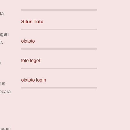
ta
Situs Toto
ngan
olxtoto
r.
toto togel
i
olxtoto login
tus
ecara
bagai