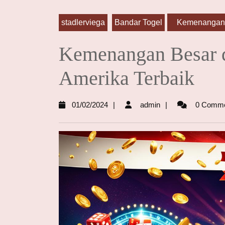
stadlerviega
Bandar Togel
Kemenangan Be
Kemenangan Besar di
Amerika Terbaik
01/02/2024
admin
01/02/2024
admin
0 Comme