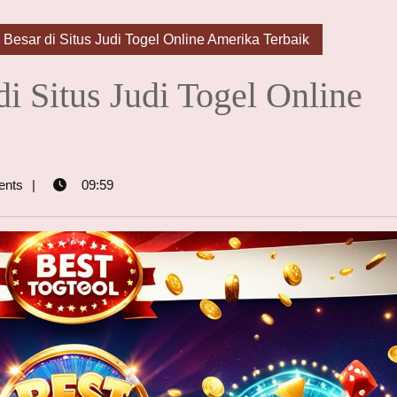
sar di Situs Judi Togel Online Amerika Terbaik
 Situs Judi Togel Online
nts
09:59