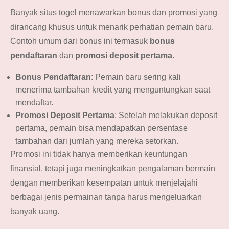
Banyak situs togel menawarkan bonus dan promosi yang
dirancang khusus untuk menarik perhatian pemain baru.
Contoh umum dari bonus ini termasuk
bonus
pendaftaran
dan
promosi deposit pertama
.
Bonus Pendaftaran
: Pemain baru sering kali
menerima tambahan kredit yang menguntungkan saat
mendaftar.
Promosi Deposit Pertama
: Setelah melakukan deposit
pertama, pemain bisa mendapatkan persentase
tambahan dari jumlah yang mereka setorkan.
Promosi ini tidak hanya memberikan keuntungan
finansial, tetapi juga meningkatkan pengalaman bermain
dengan memberikan kesempatan untuk menjelajahi
berbagai jenis permainan tanpa harus mengeluarkan
banyak uang.