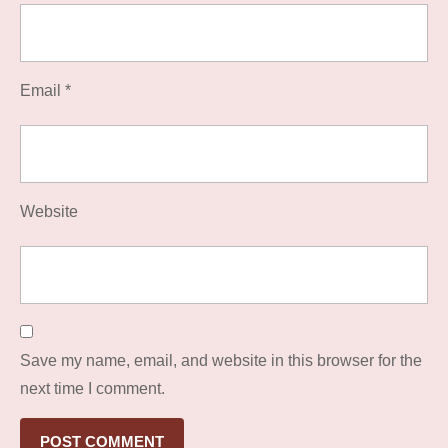
Email
*
Website
Save my name, email, and website in this browser for the
next time I comment.