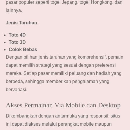
pasar populer seperti togel Jepang, togel Hongkong, dan
lainnya.
Jenis Taruhan:
Toto 4D
Toto 3D
Colok Bebas
Dengan pilihan jenis taruhan yang komprehensif, pemain
dapat memilih strategi yang sesuai dengan preferensi
mereka. Setiap pasar memiliki peluang dan hadiah yang
berbeda, sehingga memberikan pengalaman yang
bervariasi.
Akses Permainan Via Mobile dan Desktop
Dikembangkan dengan antarmuka yang responsif, situs
ini dapat diakses melalui perangkat mobile maupun