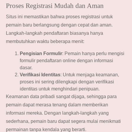
Proses Registrasi Mudah dan Aman
Situs ini memastikan bahwa proses registrasi untuk
pemain baru berlangsung dengan cepat dan aman.
Langkah-langkah pendaftaran biasanya hanya
membutuhkan waktu beberapa menit:
Pengisian Formulir
: Pemain hanya perlu mengisi
formulir pendaftaran online dengan informasi
dasar.
Verifikasi Identitas
: Untuk menjaga keamanan,
proses ini sering dilengkapi dengan verifikasi
identitas untuk menghindari penipuan.
Keamanan data pribadi sangat dijaga, sehingga para
pemain dapat merasa tenang dalam memberikan
informasi mereka. Dengan langkah-langkah yang
sederhana, pemain baru dapat segera mulai menikmati
permainan tanpa kendala yang berarti.