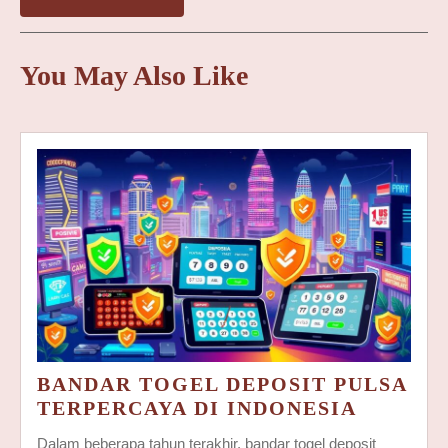
You May Also Like
BANDAR TOGEL DEPOSIT PULSA
BANDA
TERPERCAYA DI INDONESIA
TOGEL
Dalam beberapa tahun terakhir, bandar togel deposit