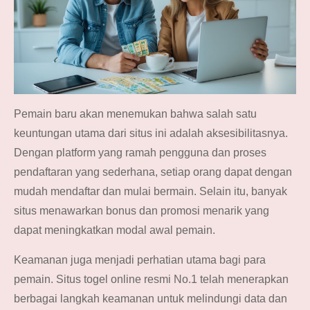
Pemain baru akan menemukan bahwa salah satu
keuntungan utama dari situs ini adalah aksesibilitasnya.
Dengan platform yang ramah pengguna dan proses
pendaftaran yang sederhana, setiap orang dapat dengan
mudah mendaftar dan mulai bermain. Selain itu, banyak
situs menawarkan bonus dan promosi menarik yang
dapat meningkatkan modal awal pemain.
Keamanan juga menjadi perhatian utama bagi para
pemain. Situs togel online resmi No.1 telah menerapkan
berbagai langkah keamanan untuk melindungi data dan