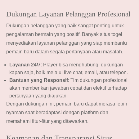
Dukungan Layanan Pelanggan Profesional
Dukungan pelanggan yang baik sangat penting untuk
pengalaman bermain yang positif. Banyak situs togel
menyediakan layanan pelanggan yang siap membantu
pemain baru dalam segala pertanyaan atau masalah.
Layanan 24/7
: Player bisa menghubungi dukungan
kapan saja, baik melalui live chat, email, atau telepon.
Bantuan yang Responsif
: Tim dukungan profesional
akan memberikan jawaban cepat dan efektif terhadap
pertanyaan yang diajukan.
Dengan dukungan ini, pemain baru dapat merasa lebih
nyaman saat beradaptasi dengan platform dan
memahami fitur-fitur yang ditawarkan.
Keamanan dan Transparansi Situs