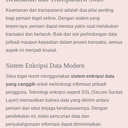
Keamanan dan transparansi adalah dua pilar penting
bagi pemain togel online. Dengan sistem yang
terpercaya, pemain dapat merasa yakin saat melakukan
transaksi dan bertaruh. Baik dari sisi perlindungan data
pribadi maupun kepastian dalam proses transaksi, semua
aspek ini menjadi krusial.
Sistem Enkripsi Data Modern
Situs togel resmi menggunakan
sistem enkripsi data
yang canggih
untuk melindungi informasi pribadi
pengguna. Teknologi enkripsi seperti SSL (Secure Socket
Layer) memastikan bahwa data yang dikirim antara
pemain dan situs terjaga kerahasiaannya. Dengan
pendekatan ini, risiko pencurian data dan
penyalahgunaan informasi dapat diminimalkan.