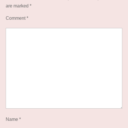
are marked
*
Comment
*
Name
*