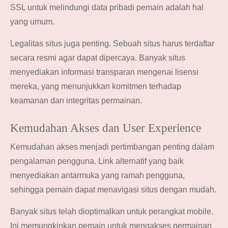
SSL untuk melindungi data pribadi pemain adalah hal
yang umum.
Legalitas situs juga penting. Sebuah situs harus terdaftar
secara resmi agar dapat dipercaya. Banyak situs
menyediakan informasi transparan mengenai lisensi
mereka, yang menunjukkan komitmen terhadap
keamanan dan integritas permainan.
Kemudahan Akses dan User Experience
Kemudahan akses menjadi pertimbangan penting dalam
pengalaman pengguna. Link alternatif yang baik
menyediakan antarmuka yang ramah pengguna,
sehingga pemain dapat menavigasi situs dengan mudah.
Banyak situs telah dioptimalkan untuk perangkat mobile.
Ini memungkinkan pemain untuk mengakses permainan