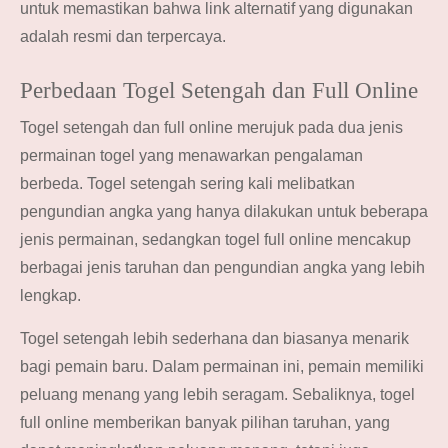
untuk memastikan bahwa link alternatif yang digunakan
adalah resmi dan terpercaya.
Perbedaan Togel Setengah dan Full Online
Togel setengah dan full online merujuk pada dua jenis
permainan togel yang menawarkan pengalaman
berbeda. Togel setengah sering kali melibatkan
pengundian angka yang hanya dilakukan untuk beberapa
jenis permainan, sedangkan togel full online mencakup
berbagai jenis taruhan dan pengundian angka yang lebih
lengkap.
Togel setengah lebih sederhana dan biasanya menarik
bagi pemain baru. Dalam permainan ini, pemain memiliki
peluang menang yang lebih seragam. Sebaliknya, togel
full online memberikan banyak pilihan taruhan, yang