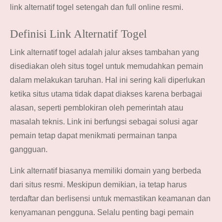
link alternatif togel setengah dan full online resmi.
Definisi Link Alternatif Togel
Link alternatif togel adalah jalur akses tambahan yang
disediakan oleh situs togel untuk memudahkan pemain
dalam melakukan taruhan. Hal ini sering kali diperlukan
ketika situs utama tidak dapat diakses karena berbagai
alasan, seperti pemblokiran oleh pemerintah atau
masalah teknis. Link ini berfungsi sebagai solusi agar
pemain tetap dapat menikmati permainan tanpa
gangguan.
Link alternatif biasanya memiliki domain yang berbeda
dari situs resmi. Meskipun demikian, ia tetap harus
terdaftar dan berlisensi untuk memastikan keamanan dan
kenyamanan pengguna. Selalu penting bagi pemain