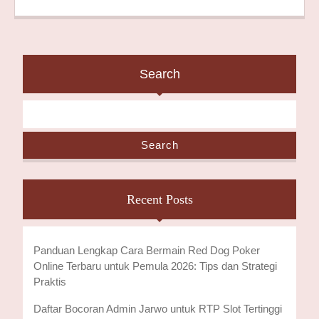
CEPAT
2026
UNTUK
KEAMANA
Search
DAN
KENYAMAN
BERMAIN
Search
Recent Posts
Panduan Lengkap Cara Bermain Red Dog Poker
Online Terbaru untuk Pemula 2026: Tips dan Strategi
Praktis
Daftar Bocoran Admin Jarwo untuk RTP Slot Tertinggi