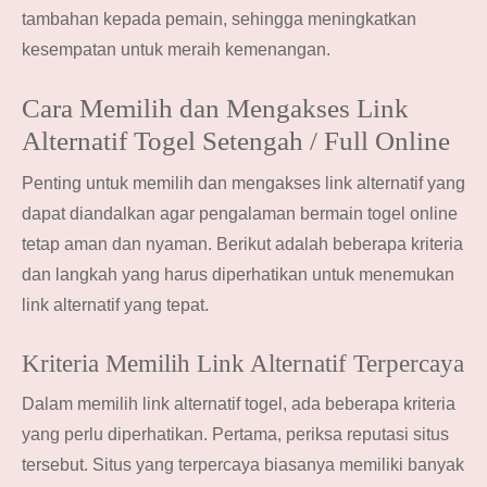
tambahan kepada pemain, sehingga meningkatkan
kesempatan untuk meraih kemenangan.
Cara Memilih dan Mengakses Link
Alternatif Togel Setengah / Full Online
Penting untuk memilih dan mengakses link alternatif yang
dapat diandalkan agar pengalaman bermain togel online
tetap aman dan nyaman. Berikut adalah beberapa kriteria
dan langkah yang harus diperhatikan untuk menemukan
link alternatif yang tepat.
Kriteria Memilih Link Alternatif Terpercaya
Dalam memilih link alternatif togel, ada beberapa kriteria
yang perlu diperhatikan. Pertama, periksa reputasi situs
tersebut. Situs yang terpercaya biasanya memiliki banyak