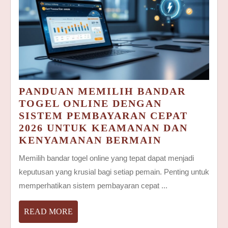
PANDUAN MEMILIH BANDAR
TOGEL ONLINE DENGAN
SISTEM PEMBAYARAN CEPAT
2026 UNTUK KEAMANAN DAN
PANDUAN
KENYAMANAN BERMAIN
MEMILIH
Memilih bandar togel online yang tepat dapat menjadi
BANDAR
keputusan yang krusial bagi setiap pemain. Penting untuk
TOGEL
memperhatikan sistem pembayaran cepat ...
ONLINE
DENGAN
READ
READ MORE
SISTEM
MORE
PEMBAYAR