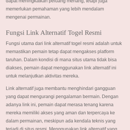
dapat meningkatkan peluang menang, tetapi juga
memerlukan pemahaman yang lebih mendalam
mengenai permainan.
Fungsi Link Alternatif Togel Resmi
Fungsi utama dari link alternatif togel resmi adalah untuk
memastikan pemain tetap dapat mengakses platform
taruhan. Dalam kondisi di mana situs utama tidak bisa
diakses, pemain dapat menggunakan link alternatif ini
untuk melanjutkan aktivitas mereka.
Link alternatif juga membantu menghindari gangguan
yang dapat mengurangi pengalaman bermain. Dengan
adanya link ini, pemain dapat merasa tenang karena
mereka memiliki akses yang aman dan terpercaya ke
dalam permainan, meskipun ada kendala teknis yang
terjadi di situs resmi. Menggunakan link alternatif yang