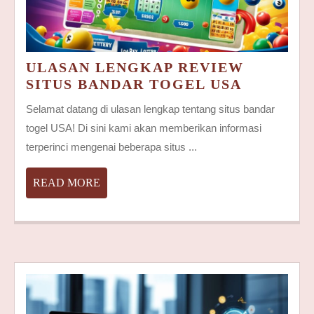
ULASAN LENGKAP REVIEW
ULASAN
SITUS BANDAR TOGEL USA
LENGKA
Selamat datang di ulasan lengkap tentang situs bandar
REVIEW
togel USA! Di sini kami akan memberikan informasi
SITUS
terperinci mengenai beberapa situs ...
BANDAR
TOGEL
READ
READ MORE
USA
MORE