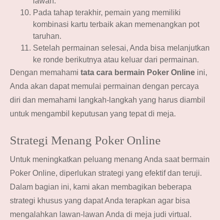
lawan.
Pada tahap terakhir, pemain yang memiliki
kombinasi kartu terbaik akan memenangkan pot
taruhan.
Setelah permainan selesai, Anda bisa melanjutkan
ke ronde berikutnya atau keluar dari permainan.
Dengan memahami
tata cara bermain Poker Online
ini,
Anda akan dapat memulai permainan dengan percaya
diri dan memahami langkah-langkah yang harus diambil
untuk mengambil keputusan yang tepat di meja.
Strategi Menang Poker Online
Untuk meningkatkan peluang menang Anda saat bermain
Poker Online, diperlukan strategi yang efektif dan teruji.
Dalam bagian ini, kami akan membagikan beberapa
strategi khusus yang dapat Anda terapkan agar bisa
mengalahkan lawan-lawan Anda di meja judi virtual.