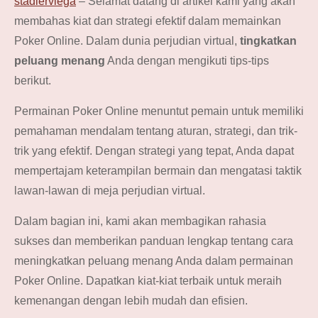
stadlerviega
– Selamat datang di artikel kami yang akan
membahas kiat dan strategi efektif dalam memainkan
Poker Online. Dalam dunia perjudian virtual,
tingkatkan
peluang menang
Anda dengan mengikuti tips-tips
berikut.
Permainan Poker Online menuntut pemain untuk memiliki
pemahaman mendalam tentang aturan, strategi, dan trik-
trik yang efektif. Dengan strategi yang tepat, Anda dapat
mempertajam keterampilan bermain dan mengatasi taktik
lawan-lawan di meja perjudian virtual.
Dalam bagian ini, kami akan membagikan rahasia
sukses dan memberikan panduan lengkap tentang cara
meningkatkan peluang menang Anda dalam permainan
Poker Online. Dapatkan kiat-kiat terbaik untuk meraih
kemenangan dengan lebih mudah dan efisien.