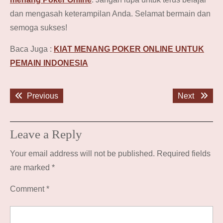
dan mengasah keterampilan Anda. Selamat bermain dan
semoga sukses!
Baca Juga :
KIAT MENANG POKER ONLINE UNTUK
PEMAIN INDONESIA
Post
Previous
Next
Previous
Next
navigation
post:
post:
Leave a Reply
Your email address will not be published.
Required fields
are marked
*
Comment
*