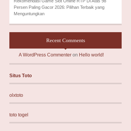
Rekomendasi Game Slot Online RTP Di Atas 98
Persen Paling Gacor 2026: Pilihan Terbaik yang
Menguntungkan
Recent Comments
A WordPress Commenter
on
Hello world!
Situs Toto
olxtoto
toto togel