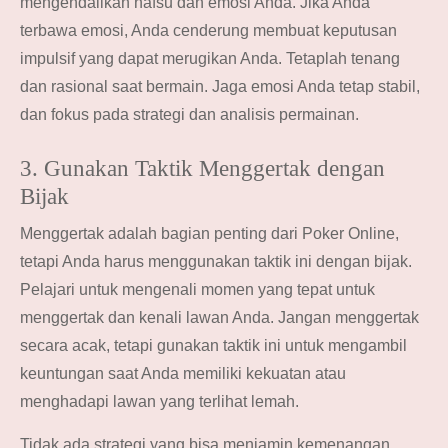
mengendalikan nafsu dan emosi Anda. Jika Anda
terbawa emosi, Anda cenderung membuat keputusan
impulsif yang dapat merugikan Anda. Tetaplah tenang
dan rasional saat bermain. Jaga emosi Anda tetap stabil,
dan fokus pada strategi dan analisis permainan.
3. Gunakan Taktik Menggertak dengan
Bijak
Menggertak adalah bagian penting dari Poker Online,
tetapi Anda harus menggunakan taktik ini dengan bijak.
Pelajari untuk mengenali momen yang tepat untuk
menggertak dan kenali lawan Anda. Jangan menggertak
secara acak, tetapi gunakan taktik ini untuk mengambil
keuntungan saat Anda memiliki kekuatan atau
menghadapi lawan yang terlihat lemah.
Tidak ada strategi yang bisa menjamin kemenangan