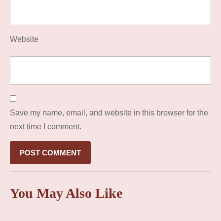
Website
Save my name, email, and website in this browser for the
next time I comment.
You May Also Like