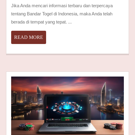
TERBARU
Jika Anda mencari informasi terbaru dan terpercaya
DAN
tentang Bandar Togel di Indonesia, maka Anda telah
TERPERCAYA
berada di tempat yang tepat. ...
TENTANG
BANDAR
READ
READ MORE
TOGEL
MORE
DI
INDONESIA