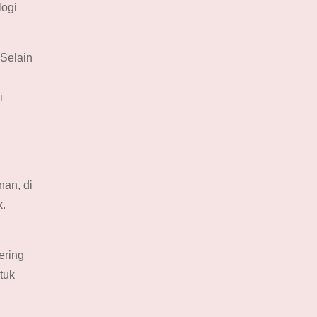
logi
 Selain
i
nan, di
k.
ering
tuk