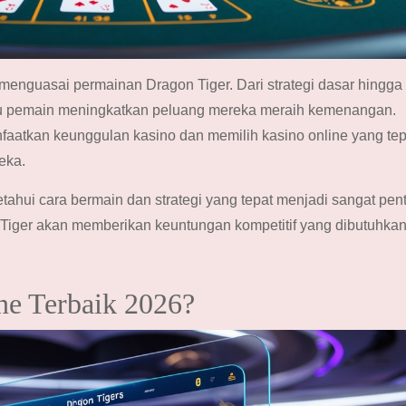
k menguasai permainan Dragon Tiger. Dari strategi dasar hingga 
bantu pemain meningkatkan peluang mereka meraih kemenangan.
tkan keunggulan kasino dan memilih kasino online yang tep
eka.
ahui cara bermain dan strategi yang tepat menjadi sangat pent
ger akan memberikan keuntungan kompetitif yang dibutuhkan
ne Terbaik 2026?