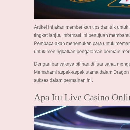
Artikel ini akan memberikan tips dan trik untu
tingkat lanjut, informasi ini bertujuan mem
Pembaca akan menemukan cara untuk memanfaa
untuk meningkatkan pengalaman bermain mer
Dengan banyaknya pilihan di luar sana, menget
Memahami aspek-aspek utama dalam Dragon Ti
sukses dalam permainan ini.
Apa Itu Live Casino Onli