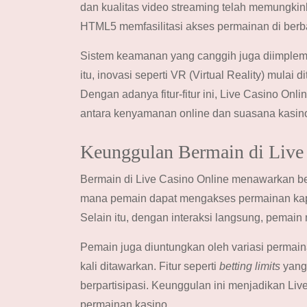
dan kualitas video streaming telah memungkin
HTML5 memfasilitasi akses permainan di berba
Sistem keamanan yang canggih juga diimplemen
itu, inovasi seperti VR (Virtual Reality) mula
Dengan adanya fitur-fitur ini, Live Casino On
antara kenyamanan online dan suasana kasino
Keunggulan Bermain di Live
Bermain di Live Casino Online menawarkan be
mana pemain dapat mengakses permainan kapan
Selain itu, dengan interaksi langsung, pemai
Pemain juga diuntungkan oleh variasi permain
kali ditawarkan. Fitur seperti
betting limits
yang
berpartisipasi. Keunggulan ini menjadikan Liv
permainan kasino.