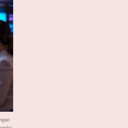
engan
mereka.