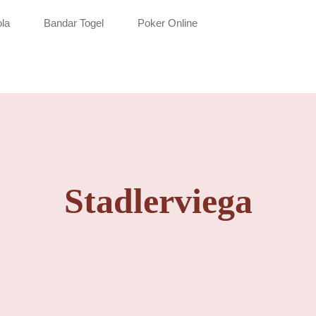
la
Bandar Togel
Poker Online
Stadlerviega