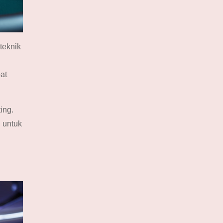
teknik
at
ing.
 untuk