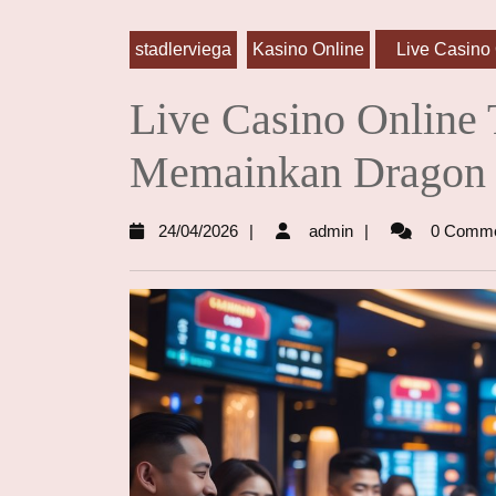
stadlerviega
Kasino Online
Live Casino 
Live Casino Online 
Memainkan Dragon 
24/04/2026
admin
24/04/2026
admin
0 Comme