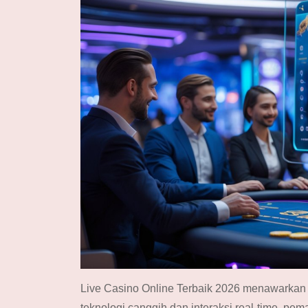
Live Casino Online Terbaik 2026 menawarkan
teknologi canggih dan interaksi real-time, p