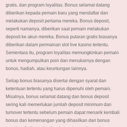
gratis, dan program loyalitas. Bonus selamat datang
diberikan kepada pemain baru yang mendaftar dan
melakukan deposit pertama mereka. Bonus deposit,
seperti namanya, diberikan saat pemain melakukan
deposit ke akun mereka. Bonus putaran gratis biasanya
diberikan dalam permainan slot live kasino tertentu.
Sementara itu, program loyalitas memungkinkan pemain
untuk mengumpulkan poin dan menukarnya dengan
bonus, hadiah, atau keuntungan lainnya.
Setiap bonus biasanya disertai dengan syarat dan
ketentuan tertentu yang harus dipenuhi oleh pemain.
Misalnya, bonus selamat datang dan bonus deposit
sering kali memerlukan jumlah deposit minimum dan
turnover tertentu sebelum pemain dapat menarik kembali
bonus dan kemenangan yang dihasilkan dari bonus