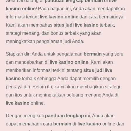
Selamat datang di
panduan lengkap
bermain
di
live
kasino online
! Pada bagian ini, Anda akan mendapatkan
informasi terkait
live kasino online
dan cara bermainnya.
Kami akan membahas
situs judi live kasino
terbaik,
strategi menang, dan bonus terbaik yang akan
meningkatkan pengalaman judi Anda.
Siapkan diri Anda untuk pengalaman
bermain
yang seru
dan mendebarkan di
live kasino online
. Kami akan
memberikan informasi terkini tentang
situs judi live
kasino
terbaik sehingga Anda dapat memilih dengan
percaya diri. Selain itu, kami akan membagikan strategi
dan tips untuk meningkatkan peluang menang Anda di
live kasino
online.
Dengan mengikuti
panduan lengkap
ini, Anda akan
dapat memahami cara
bermain
di
live kasino
online dan