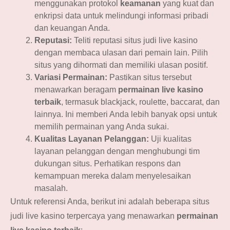
menggunakan protokol
keamanan
yang kuat dan
enkripsi data untuk melindungi informasi pribadi
dan keuangan Anda.
Reputasi:
Teliti reputasi situs judi live kasino
dengan membaca ulasan dari pemain lain. Pilih
situs yang dihormati dan memiliki ulasan positif.
Variasi Permainan:
Pastikan situs tersebut
menawarkan beragam
permainan live kasino
terbaik
, termasuk blackjack, roulette, baccarat, dan
lainnya. Ini memberi Anda lebih banyak opsi untuk
memilih permainan yang Anda sukai.
Kualitas Layanan Pelanggan:
Uji kualitas
layanan pelanggan dengan menghubungi tim
dukungan situs. Perhatikan respons dan
kemampuan mereka dalam menyelesaikan
masalah.
Untuk referensi Anda, berikut ini adalah beberapa situs
judi live kasino terpercaya yang menawarkan
permainan