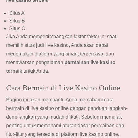
live kasino terbaik
:
Situs A
Situs B
Situs C
Jika Anda mempertimbangkan faktor-faktor ini saat
memilih situs judi live kasino, Anda akan dapat
menemukan platform yang aman, terpercaya, dan
menawarkan pengalaman
permainan live kasino
terbaik
untuk Anda.
Cara Bermain di Live Kasino Online
Bagian ini akan membantu Anda memahami cara
bermain di live kasino online dengan panduan langkah-
demi-langkah yang mudah diikuti. Sebelum memulai,
penting untuk memahami aturan dasar permainan dan
fitur-fitur yang tersedia di platform live kasino online.