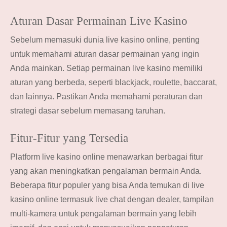
Aturan Dasar Permainan Live Kasino
Sebelum memasuki dunia live kasino online, penting
untuk memahami aturan dasar permainan yang ingin
Anda mainkan. Setiap permainan live kasino memiliki
aturan yang berbeda, seperti blackjack, roulette, baccarat,
dan lainnya. Pastikan Anda memahami peraturan dan
strategi dasar sebelum memasang taruhan.
Fitur-Fitur yang Tersedia
Platform live kasino online menawarkan berbagai fitur
yang akan meningkatkan pengalaman bermain Anda.
Beberapa fitur populer yang bisa Anda temukan di live
kasino online termasuk live chat dengan dealer, tampilan
multi-kamera untuk pengalaman bermain yang lebih