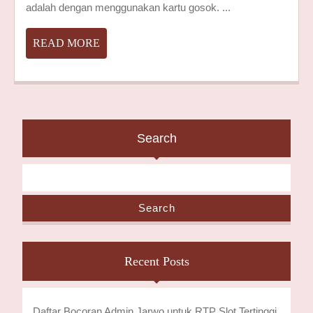
adalah dengan menggunakan kartu gosok. ...
ONLINE
YANG
READ
READ MORE
COCOK
MORE
UNTUK
PEMAIN
PEMULA:
PANDUAN
LENGKAP
Search
DAN
TIPS
BEST
PRACTICES
Search
Recent Posts
Daftar Bocoran Admin Jarwo untuk RTP Slot Tertinggi