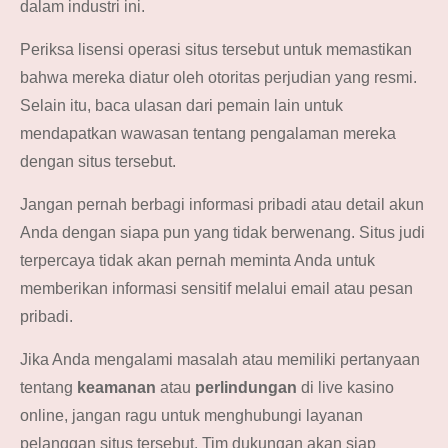
dalam industri ini.
Periksa lisensi operasi situs tersebut untuk memastikan
bahwa mereka diatur oleh otoritas perjudian yang resmi.
Selain itu, baca ulasan dari pemain lain untuk
mendapatkan wawasan tentang pengalaman mereka
dengan situs tersebut.
Jangan pernah berbagi informasi pribadi atau detail akun
Anda dengan siapa pun yang tidak berwenang. Situs judi
terpercaya tidak akan pernah meminta Anda untuk
memberikan informasi sensitif melalui email atau pesan
pribadi.
Jika Anda mengalami masalah atau memiliki pertanyaan
tentang
keamanan
atau
perlindungan
di live kasino
online, jangan ragu untuk menghubungi layanan
pelanggan situs tersebut. Tim dukungan akan siap