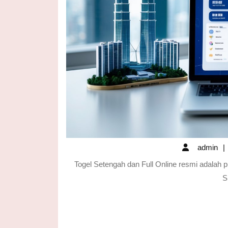
admin
Togel Setengah dan Full Online resmi adalah 
S