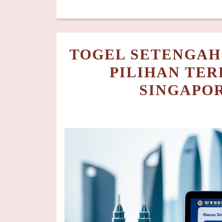
TOGEL SETENGAH 
PILIHAN TER
SINGAPO