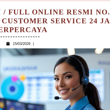
/ FULL ONLINE RESMI NO.
CUSTOMER SERVICE 24 J
TOGEL
ERPERCAYA
SETENGAH
15/03/2026
15/03/2026
/
FULL
ONLINE
RESMI
NO.1
DENGAN
LAYANAN
CUSTOMER