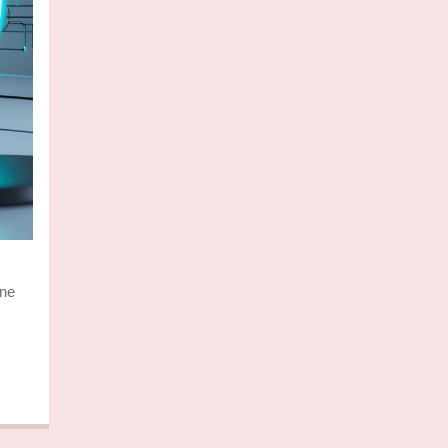
AN
ine