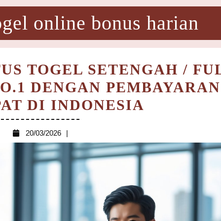
ogel online bonus harian
US TOGEL SETENGAH / FU
NO.1 DENGAN PEMBAYARAN
REKOME
AT DI INDONESIA
SITUS
20/03/2026
20/03/2026
TOGEL
SETENG
/
FULL
ONLINE