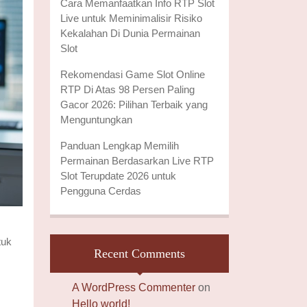
Cara Memanfaatkan Info RTP Slot
Live untuk Meminimalisir Risiko
Kekalahan Di Dunia Permainan
Slot
Rekomendasi Game Slot Online
ARAN
RTP Di Atas 98 Persen Paling
T
Gacor 2026: Pilihan Terbaik yang
Menguntungkan
Panduan Lengkap Memilih
IA
Permainan Berdasarkan Live RTP
Slot Terupdate 2026 untuk
Pengguna Cerdas
tuk
Recent Comments
A WordPress Commenter
on
Hello world!