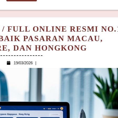
MORE
/ FULL ONLINE RESMI NO.
BAIK PASARAN MACAU,
TOGEL
RE, DAN HONGKONG
SETEN
19/03/2026
19/03/2026
/
FULL
ONLIN
RESMI
NO.1:
PILIH