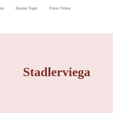
la
Bandar Togel
Poker Online
Stadlerviega