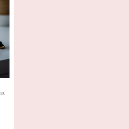
IK
AN
,
PORE,
KONG
au,