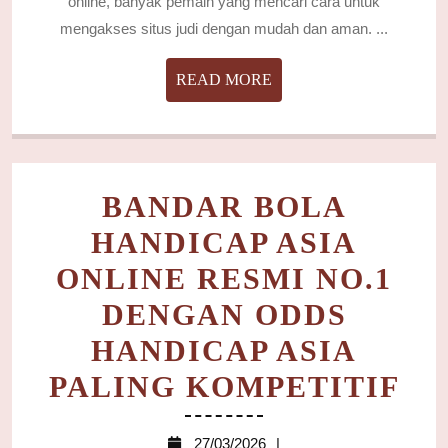
online, banyak pemain yang mencari cara untuk
MUD
mengakses situs judi dengan mudah dan aman. ...
TANP
READ
READ MORE
BLOK
MORE
BANDAR BOLA
HANDICAP ASIA
ONLINE RESMI NO.1
DENGAN ODDS
HANDICAP ASIA
BA
PALING KOMPETITIF
BO
27/03/2026
27/03/2026