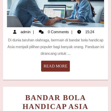
ASIA
ONLINE
RESMI
NO.1
admin
admin
0 Comments
15:24
UNTUK
Di dunia taruhan olahraga, bermain di bandar bola handicap
Asia menjadi pilihan populer bagi banyak orang. Panduan ini
PEMULA
dirancang untuk ...
YANG
READ
READ MORE
EFEKTIF
MORE
BANDAR BOLA
HANDICAP ASIA