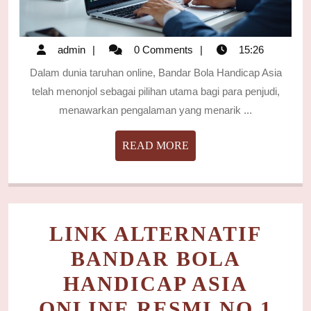
DENGA
BONUS
MEMBE
admin
admin
0 Comments
15:26
BARU
Dalam dunia taruhan online, Bandar Bola Handicap Asia
telah menonjol sebagai pilihan utama bagi para penjudi,
TERBES
menawarkan pengalaman yang menarik ...
READ
READ MORE
MORE
LINK ALTERNATIF
BANDAR BOLA
HANDICAP ASIA
ONLINE RESMI NO.1