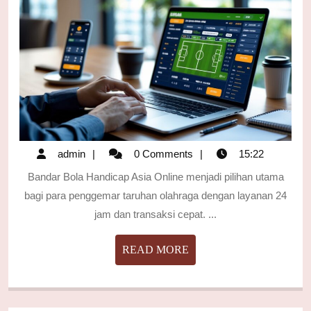
ASI
ONL
RES
NO.
LA
24
JA
admin
admin
0 Comments
15:22
DA
Bandar Bola Handicap Asia Online menjadi pilihan utama
bagi para penggemar taruhan olahraga dengan layanan 24
TRA
jam dan transaksi cepat. ...
CEP
READ
READ MORE
MORE