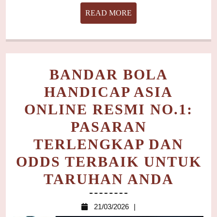
READ
READ MORE
MORE
BANDAR BOLA
HANDICAP ASIA
ONLINE RESMI NO.1:
PASARAN
TERLENGKAP DAN
ODDS TERBAIK UNTUK
BAN
TARUHAN ANDA
BOL
21/03/2026
21/03/2026
HAND