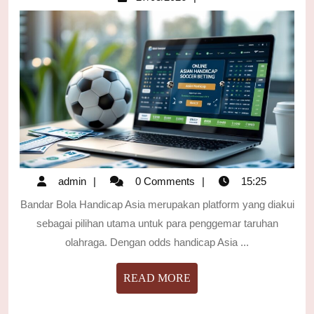
HA
AS
ON
RE
NO
DE
OD
HA
admin
admin
0 Comments
15:25
AS
Bandar Bola Handicap Asia merupakan platform yang diakui
sebagai pilihan utama untuk para penggemar taruhan
PA
olahraga. Dengan odds handicap Asia ...
KO
READ
READ MORE
MORE