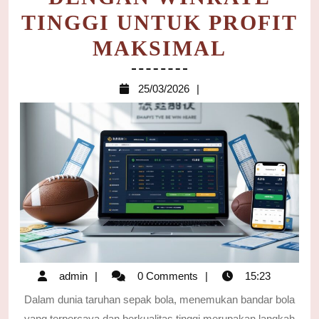
TINGGI UNTUK PROFIT
REKOM
MAKSIMAL
BANDA
25/03/2026
25/03/2026
BOLA
HANDI
ASIA
ONLINE
RESMI
NO.1
DENGA
WINRA
admin
admin
0 Comments
15:23
TINGGI
Dalam dunia taruhan sepak bola, menemukan bandar bola
yang terpercaya dan berkualitas tinggi merupakan langkah