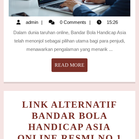
DENGA
BONUS
MEMBE
admin
admin
0 Comments
15:26
BARU
Dalam dunia taruhan online, Bandar Bola Handicap Asia
telah menonjol sebagai pilihan utama bagi para penjudi,
TERBES
menawarkan pengalaman yang menarik ...
READ
READ MORE
MORE
LINK ALTERNATIF
BANDAR BOLA
HANDICAP ASIA
ONLINE RESMI NO.1