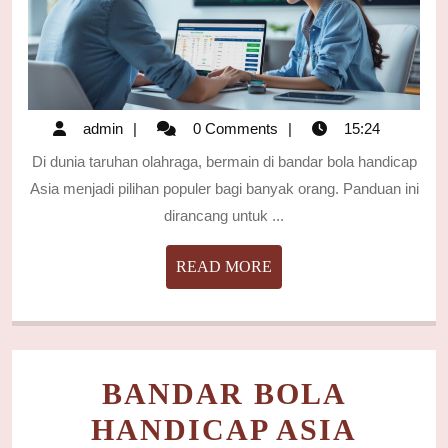
ASIA
ONLINE
RESMI
NO.1
admin
admin
0 Comments
15:24
UNTUK
Di dunia taruhan olahraga, bermain di bandar bola handicap
Asia menjadi pilihan populer bagi banyak orang. Panduan ini
PEMULA
dirancang untuk ...
YANG
READ
READ MORE
EFEKTIF
MORE
BANDAR BOLA
HANDICAP ASIA