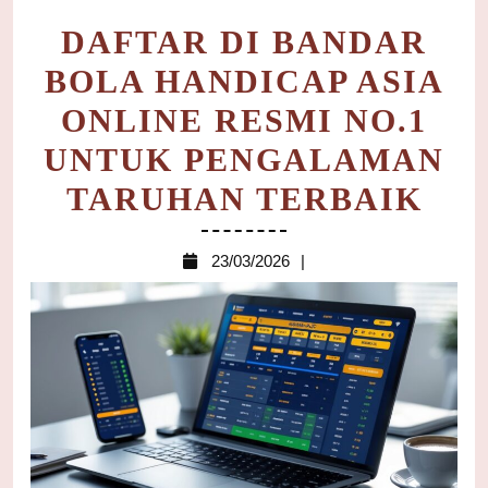
DAFTAR DI BANDAR
BOLA HANDICAP ASIA
ONLINE RESMI NO.1
UNTUK PENGALAMAN
DA
TARUHAN TERBAIK
DI
23/03/2026
23/03/2026
BA
BO
HA
ASI
ON
RE