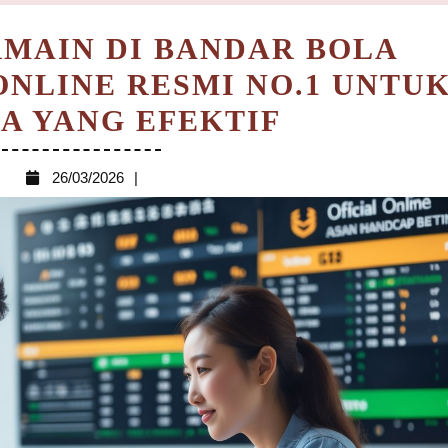
MAIN DI BANDAR BOLA
ONLINE RESMI NO.1 UNTU
PANDUAN
A YANG EFEKTIF
BERMAIN
26/03/2026
26/03/2026
DI
BANDAR
BOLA
HANDICA
ASIA
ONLINE
RESMI
NO.1