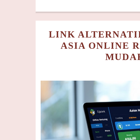
LINK ALTERNATI
ASIA ONLINE 
MUDAH