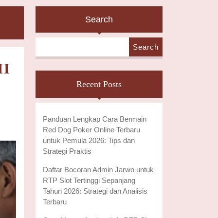
Search
Search
MI
Recent Posts
Panduan Lengkap Cara Bermain
Red Dog Poker Online Terbaru
untuk Pemula 2026: Tips dan
Strategi Praktis
Daftar Bocoran Admin Jarwo untuk
RTP Slot Tertinggi Sepanjang
Tahun 2026: Strategi dan Analisis
Terbaru