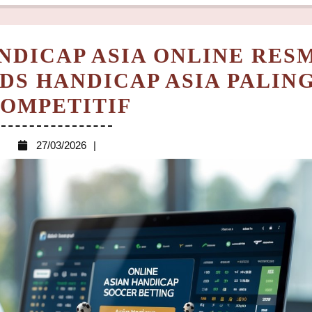
DICAP ASIA ONLINE RES
DS HANDICAP ASIA PALIN
BANDAR
OMPETITIF
BOLA
27/03/2026
27/03/2026
HANDICAP
ASIA
ONLINE
RESMI
NO.1
DENGAN
ODDS