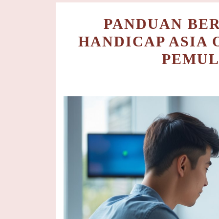
PANDUAN BER
HANDICAP ASIA 
PEMUL