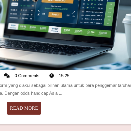
HANDICAP
ASIA
PALING
KOMPETITIF
admin
0 Comments
15:25
orm yang diakui sebagai pilihan utama untuk para penggemar taruha
a. Dengan odds handicap Asia ...
READ
READ MORE
MORE