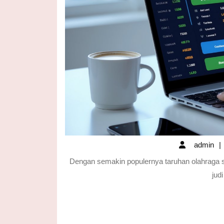
admin
Dengan semakin populernya taruhan olahraga 
jud