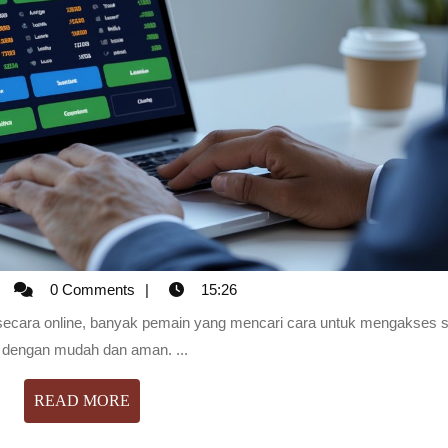
NO.1
UNTUK
AKSES
MUDAH
TANPA
BLOKIR
admin
0 Comments
15:26
secara online, banyak pemain yang mencari cara untuk mengakses s
i dengan mudah dan aman. ...
READ
READ MORE
MORE