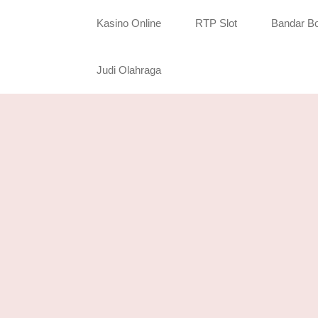
Skip
Kasino Online
RTP Slot
Bandar Bo
to
content
Skip
Judi Olahraga
to
Content